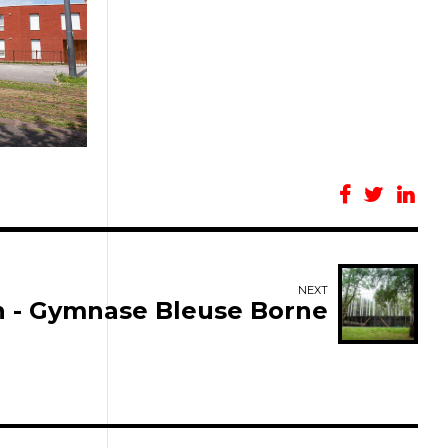
NEXT
in - Gymnase Bleuse Borne